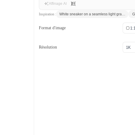
Affinage AI
Inspiration :
White sneaker on a seamless light gray backdrop
G
Format d'image
1:
Résolution
1K