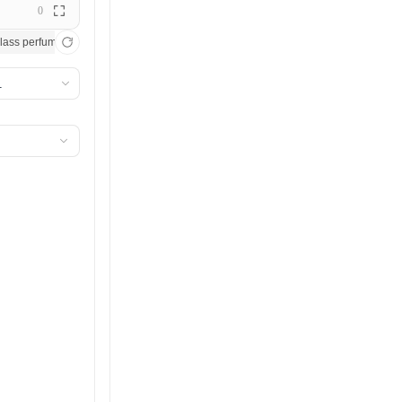
0
, soft studio lighting, photorealistic product shot
lass perfume bottle catching afternoon sunlight, marble surface, crisp shadows, edit
Minimalist watch against pastel pink ba
1