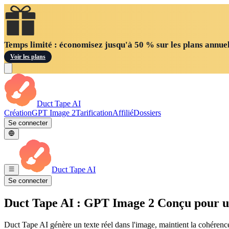
Temps limité : économisez jusqu'à 50 % sur les plans annuel
Voir les plans
Duct Tape AI
Création
GPT Image 2
Tarification
Affilié
Dossiers
Se connecter
Duct Tape AI
Se connecter
Duct Tape AI : GPT Image 2 Conçu pour u
Duct Tape AI génère un texte réel dans l'image, maintient la cohérence