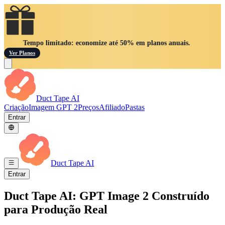
Tempo limitado: economize até 50% em planos anuais.
Ver Planos
Duct Tape AI
Criação
Imagem GPT 2
Preços
Afiliado
Pastas
Entrar
Duct Tape AI
Entrar
Duct Tape AI: GPT Image 2 Construído
para Produção Real