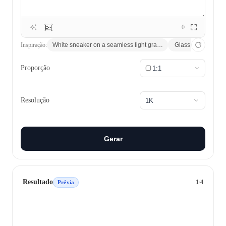
0
Inspiração:
White sneaker on a seamless light gray backdrop, soft studio lig
Glass perfume bottl
Proporção
1:1
Resolução
1K
Gerar
Resultado
1
/
4
Prévia