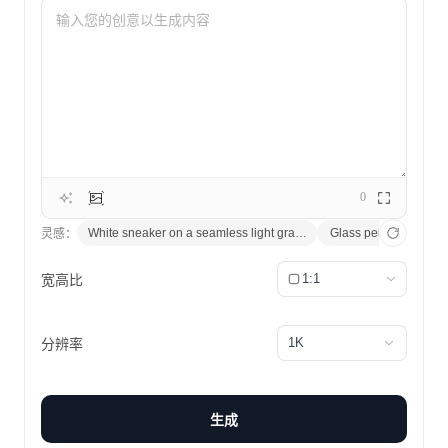
0
White sneaker on a seamless light gray backdrop, soft studio lighti
Glass perfume bottle c
灵感：
1:1
宽高比
1K
分辨率
生成